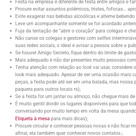
Festa na empresa é diferente de festa entre amigos e fam
Procure evitar assuntos polêmicos, tristes, fofocas… ap
Evite exagerar nas bebidas alcoólicas e alterne bebend
Leve um acompanhante somente se for acordado anterio
Fuja da tentação de “abrir o coração” para colegas e che
Não canse os colegas e gestores com
selfies
intermináve
suas redes sociais, o ideal é avisar a pessoa sobre a pub
Se houver Amigo Secreto, fique dentro do limite de gastos
Mais adequado é não dar presentes muito pessoais como
Tenha atenção com relação ao
look
vai usar, considere o
look mais adequado. Apesar de ser uma ocasião mais c
peças, a festa pode até ser em uma balada, mas nossa pre
paquera para outros locais rs);
Se a festa for um jantar ou almoço, não chegue mais de 
É muito gentil dividir os lugares disponíveis para que
conversando por muito tempo em volta da mesa quando t
Etiqueta à mesa
para mais dicas);
Procure circular e conhecer pessoas novas e não fica
afinal, ela também quer conhecer novos contatos.;