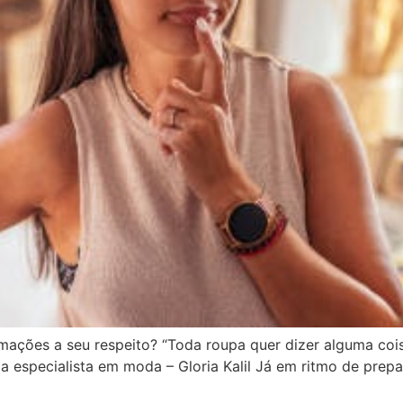
mações a seu respeito? “Toda roupa quer dizer alguma cois
da especialista em moda – Gloria Kalil Já em ritmo de pre