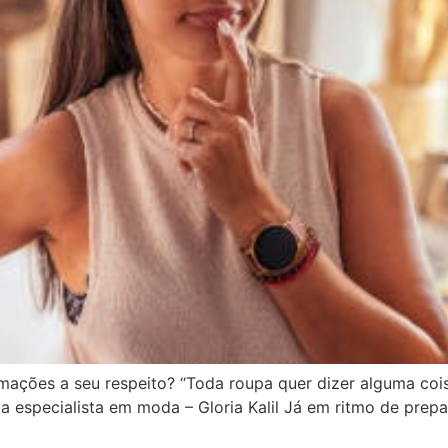
mações a seu respeito? “Toda roupa quer dizer alguma cois
da especialista em moda – Gloria Kalil Já em ritmo de pre